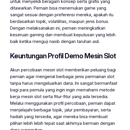
untuk menyelidi beragam konsep serta grafis yang
ditawarkan. Pemain bisa menemukan game yang
sangat sesuai dengan preferensi mereka, apakah itu
berdasarkan topik, volatilitas, maupun jenis bonus.
Dengan melaksanakan ini, pemain meningkatkan
keseruan gaming dan membuat keputusan yang lebih
baik ketika menguji nasib dengan taruhan asli.
Keuntungan Profil Demo Mesin Slot
Akun percobaan mesin slot memberikan peluang bagi
pemain agar mengenal berbagai jenis permainan slot
tanpa harus mengeluarkan dana. Ini sangat bermanfaat
bagi para pemula yang ingin ingin memahami metode
kerja mesin slot serta fitur-fitur yang ada tersedia.
Melalui menggunakan profil percobaan, pemain dapat
menjelajahi berbagai topik, jalur pembayaran, serta
hadiah yang tersedia, agar mereka bisa membuat
pilihan lebih lebih tepat saat akhirnya bermain dengan