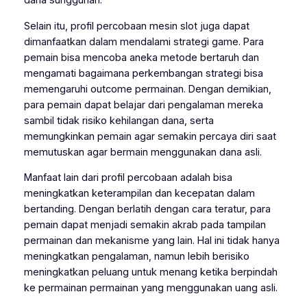
dana sungguhan.
Selain itu, profil percobaan mesin slot juga dapat
dimanfaatkan dalam mendalami strategi game. Para
pemain bisa mencoba aneka metode bertaruh dan
mengamati bagaimana perkembangan strategi bisa
memengaruhi outcome permainan. Dengan demikian,
para pemain dapat belajar dari pengalaman mereka
sambil tidak risiko kehilangan dana, serta
memungkinkan pemain agar semakin percaya diri saat
memutuskan agar bermain menggunakan dana asli.
Manfaat lain dari profil percobaan adalah bisa
meningkatkan keterampilan dan kecepatan dalam
bertanding. Dengan berlatih dengan cara teratur, para
pemain dapat menjadi semakin akrab pada tampilan
permainan dan mekanisme yang lain. Hal ini tidak hanya
meningkatkan pengalaman, namun lebih berisiko
meningkatkan peluang untuk menang ketika berpindah
ke permainan permainan yang menggunakan uang asli.