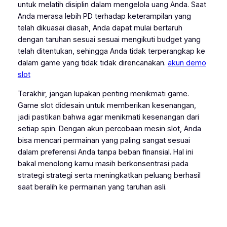
untuk melatih disiplin dalam mengelola uang Anda. Saat
Anda merasa lebih PD terhadap keterampilan yang
telah dikuasai diasah, Anda dapat mulai bertaruh
dengan taruhan sesuai sesuai mengikuti budget yang
telah ditentukan, sehingga Anda tidak terperangkap ke
dalam game yang tidak tidak direncanakan.
akun demo
slot
Terakhir, jangan lupakan penting menikmati game.
Game slot didesain untuk memberikan kesenangan,
jadi pastikan bahwa agar menikmati kesenangan dari
setiap spin. Dengan akun percobaan mesin slot, Anda
bisa mencari permainan yang paling sangat sesuai
dalam preferensi Anda tanpa beban finansial. Hal ini
bakal menolong kamu masih berkonsentrasi pada
strategi strategi serta meningkatkan peluang berhasil
saat beralih ke permainan yang taruhan asli.