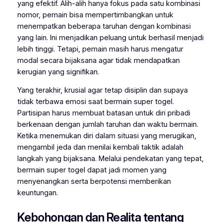
yang efektif. Alih-alih hanya fokus pada satu kombinasi
nomor, pemain bisa mempertimbangkan untuk
menempatkan beberapa taruhan dengan kombinasi
yang lain. Ini menjadikan peluang untuk berhasil menjadi
lebih tinggi. Tetapi, pemain masih harus mengatur
modal secara bijaksana agar tidak mendapatkan
kerugian yang signifikan.
Yang terakhir, krusial agar tetap disiplin dan supaya
tidak terbawa emosi saat bermain super togel.
Partisipan harus membuat batasan untuk diri pribadi
berkenaan dengan jumlah taruhan dan waktu bermain.
Ketika menemukan diri dalam situasi yang merugikan,
mengambil jeda dan menilai kembali taktik adalah
langkah yang bijaksana. Melalui pendekatan yang tepat,
bermain super togel dapat jadi momen yang
menyenangkan serta berpotensi memberikan
keuntungan.
Kebohongan dan Realita tentang