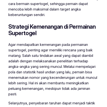
cara bermain supertogel, sehingga pemain dapat
mencoba lebih maksimal dalam target angka
keberuntungan sendiri.
Strategi Kemenangan di Permainan
Supertogel
Agar mendapatkan kemenangan pada permainan
supertogel, penting agar memiliki rencana yang baik
matang. Salah satu tindakan awal yang dapat diambil
adalah dengan melaksanakan penelitian terhadap
angka-angka yang sering muncul. Melalui mempelajari
pola dan statistik hasil undian yang lalu, pemain bisa
menemukan nomor yang kecenderungan untuk muncul
lebih sering. Hal ini akan membantu meningkatkan
peluang kemenangan, meskipun tidak ada jaminan
pasti.
Selanjutnya, penyebaran taruhan dapat menjadi taktik