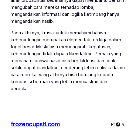
akan probabilitas sebenarnya dapat membantu pemain
mengubah cara mereka terhadap lomba,
mengandalkan informasi dan logika ketimbang hanya
mengandalkan nasib.
Pada akhirnya, krusial untuk memahami bahwa
keberuntungan merupakan elemen tak terduga dalam
togel besar. Meski bisa memengaruhi keputusan,
keberuntungan tidak dapat dikendalikan. Pemain yang
memahami bahwa nasib bisa berfluktuasi dan tidak
selalu dapat diandalkan, cenderung lebih realistis dalam
cara mereka, yang akhirnya bisa berujung kepada
komposisi bermain yang lebih memuaskan dan
beretika.
frozencupstl.com
Instagram
Faceboo
X