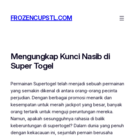
Skip
to
FROZENCUPSTL.COM
content
Mengungkap Kunci Nasib di
Super Togel
Permainan Supertogel telah menjadi sebuah permainan
yang semakin dikenal di antara orang-orang pecinta
perjudian. Dengan berbagai promosi menarik dan
kesempatan untuk meraih jackpot yang besar, banyak
orang tertarik untuk menguji peruntungan mereka.
Namun, apakah sesungguhnya rahasia di balik
keberuntungan di supertogel? Dalam dunia yang penuh
dengan kekacauan ini, sejumlah pemain berusaha