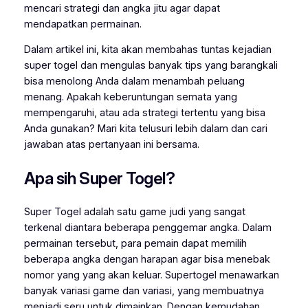
mencari strategi dan angka jitu agar dapat
mendapatkan permainan.
Dalam artikel ini, kita akan membahas tuntas kejadian
super togel dan mengulas banyak tips yang barangkali
bisa menolong Anda dalam menambah peluang
menang. Apakah keberuntungan semata yang
mempengaruhi, atau ada strategi tertentu yang bisa
Anda gunakan? Mari kita telusuri lebih dalam dan cari
jawaban atas pertanyaan ini bersama.
Apa sih Super Togel?
Super Togel adalah satu game judi yang sangat
terkenal diantara beberapa penggemar angka. Dalam
permainan tersebut, para pemain dapat memilih
beberapa angka dengan harapan agar bisa menebak
nomor yang yang akan keluar. Supertogel menawarkan
banyak variasi game dan variasi, yang membuatnya
menjadi seru untuk dimainkan. Dengan kemudahan