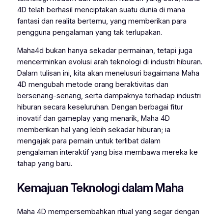
4D telah berhasil menciptakan suatu dunia di mana
fantasi dan realita bertemu, yang memberikan para
pengguna pengalaman yang tak terlupakan.
Maha4d bukan hanya sekadar permainan, tetapi juga
mencerminkan evolusi arah teknologi di industri hiburan.
Dalam tulisan ini, kita akan menelusuri bagaimana Maha
4D mengubah metode orang beraktivitas dan
bersenang-senang, serta dampaknya terhadap industri
hiburan secara keseluruhan. Dengan berbagai fitur
inovatif dan gameplay yang menarik, Maha 4D
memberikan hal yang lebih sekadar hiburan; ia
mengajak para pemain untuk terlibat dalam
pengalaman interaktif yang bisa membawa mereka ke
tahap yang baru.
Kemajuan Teknologi dalam Maha
Maha 4D mempersembahkan ritual yang segar dengan