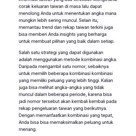
corak keluaran taiwan di masa lalu dapat
menolong Anda untuk menentukan angka mana
mungkin lebih sering muncul. Selain itu,
memantau trend dan rekap taiwan terkini juga
bisa memberi Anda insights yang berharga
untuk membuat pilihan yang baik dalam setiap.
Salah satu strategi yang dapat digunakan
adalah menggunakan metode kombinasi angka.
Daripada mengambil satu nomor, sebaiknya
untuk memilih beberapa kombinasi kombinasi
yang memiliki peluang yang lebih tinggi. Kalian
juga bisa melihat angka-angka yang tidak
muncul dalam beberapa periode, karena bisa
jadi nomor tersebut akan kembali kembali pada
rekap pengeluaran taiwan yang berikutnya.
Dengan memanfaatkan kombinasi yang tepat,
Anda bisa bisa memaksimalkan peluang untuk
menang.