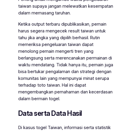
taiwan supaya jangan melewatkan kesempatan
dalam memasang taruhan.
Ketika output terbaru dipublikasikan, pemain
harus segera mengecek result taiwan untuk
tahu jika angka yang dipilih berhasil. Rutin
memeriksa pengeluaran taiwan dapat
menolong pemain mengerti tren yang
berlangsung serta merencanakan permainan di
waktu mendatang. Tidak hanya itu, pemain juga
bisa bertukar pengalaman dan strategi dengan
komunitas lain yang mempunyai minat serupa
terhadap toto taiwan. Hal ini dapat
mengembangkan pemahaman dan kecerdasan
dalam bermain togel.
Data serta Data Hasil
Di kasus togel Taiwan, informasi serta statistik