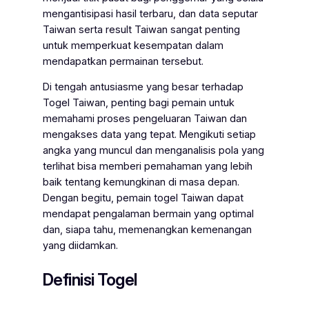
mengantisipasi hasil terbaru, dan data seputar
Taiwan serta result Taiwan sangat penting
untuk memperkuat kesempatan dalam
mendapatkan permainan tersebut.
Di tengah antusiasme yang besar terhadap
Togel Taiwan, penting bagi pemain untuk
memahami proses pengeluaran Taiwan dan
mengakses data yang tepat. Mengikuti setiap
angka yang muncul dan menganalisis pola yang
terlihat bisa memberi pemahaman yang lebih
baik tentang kemungkinan di masa depan.
Dengan begitu, pemain togel Taiwan dapat
mendapat pengalaman bermain yang optimal
dan, siapa tahu, memenangkan kemenangan
yang diidamkan.
Definisi Togel