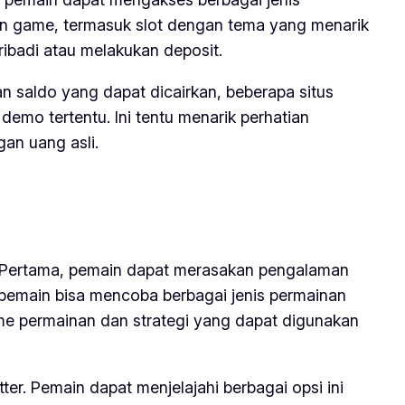
han game, termasuk slot dengan tema yang menarik
ribadi atau melakukan deposit.
n saldo yang dapat dicairkan, beberapa situs
emo tertentu. Ini tentu menarik perhatian
an uang asli.
. Pertama, pemain dapat merasakan pengalaman
pemain bisa mencoba berbagai jenis permainan
sme permainan dan strategi yang dapat digunakan
ter. Pemain dapat menjelajahi berbagai opsi ini