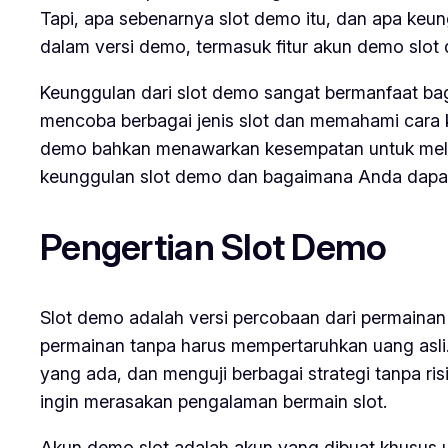
Tapi, apa sebenarnya slot demo itu, dan apa keu
dalam versi demo, termasuk fitur akun demo slot 
Keunggulan dari slot demo sangat bermanfaat 
mencoba berbagai jenis slot dan memahami cara 
demo bahkan menawarkan kesempatan untuk melaku
keunggulan slot demo dan bagaimana Anda dapa
Pengertian Slot Demo
Slot demo adalah versi percobaan dari permainan 
permainan tanpa harus mempertaruhkan uang asli
yang ada, dan menguji berbagai strategi tanpa ris
ingin merasakan pengalaman bermain slot.
Akun demo slot adalah akun yang dibuat khusus 