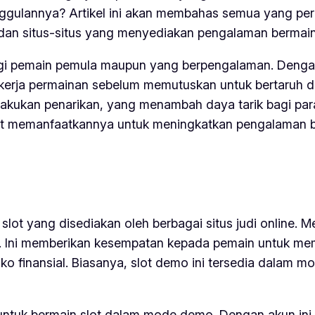
nggulannya? Artikel ini akan membahas semua yang perl
dan situs-situs yang menyediakan pengalaman bermain sl
bagi pemain pemula maupun yang berpengalaman. Den
kerja permainan sebelum memutuskan untuk bertaruh de
kan penarikan, yang menambah daya tarik bagi para p
t memanfaatkannya untuk meningkatkan pengalaman 
slot yang disediakan oleh berbagai situs judi online. 
. Ini memberikan kesempatan kepada pemain untuk mema
iko finansial. Biasanya, slot demo ini tersedia dalam m
untuk bermain slot dalam mode demo. Dengan akun ini