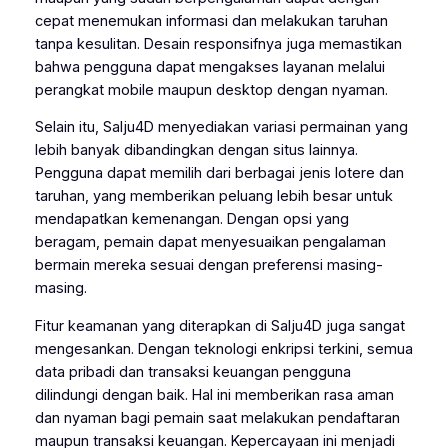
cepat menemukan informasi dan melakukan taruhan
tanpa kesulitan. Desain responsifnya juga memastikan
bahwa pengguna dapat mengakses layanan melalui
perangkat mobile maupun desktop dengan nyaman.
Selain itu, Salju4D menyediakan variasi permainan yang
lebih banyak dibandingkan dengan situs lainnya.
Pengguna dapat memilih dari berbagai jenis lotere dan
taruhan, yang memberikan peluang lebih besar untuk
mendapatkan kemenangan. Dengan opsi yang
beragam, pemain dapat menyesuaikan pengalaman
bermain mereka sesuai dengan preferensi masing-
masing.
Fitur keamanan yang diterapkan di Salju4D juga sangat
mengesankan. Dengan teknologi enkripsi terkini, semua
data pribadi dan transaksi keuangan pengguna
dilindungi dengan baik. Hal ini memberikan rasa aman
dan nyaman bagi pemain saat melakukan pendaftaran
maupun transaksi keuangan. Kepercayaan ini menjadi