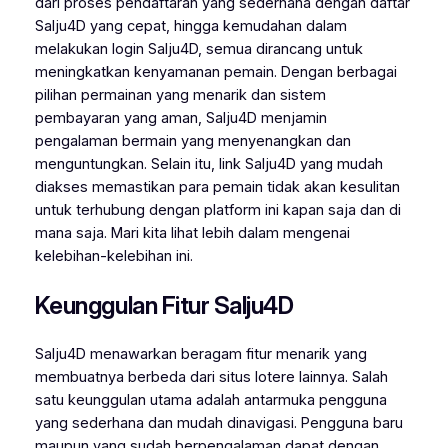
dari proses pendaftaran yang sederhana dengan daftar
Salju4D yang cepat, hingga kemudahan dalam
melakukan login Salju4D, semua dirancang untuk
meningkatkan kenyamanan pemain. Dengan berbagai
pilihan permainan yang menarik dan sistem
pembayaran yang aman, Salju4D menjamin
pengalaman bermain yang menyenangkan dan
menguntungkan. Selain itu, link Salju4D yang mudah
diakses memastikan para pemain tidak akan kesulitan
untuk terhubung dengan platform ini kapan saja dan di
mana saja. Mari kita lihat lebih dalam mengenai
kelebihan-kelebihan ini.
Keunggulan Fitur Salju4D
Salju4D menawarkan beragam fitur menarik yang
membuatnya berbeda dari situs lotere lainnya. Salah
satu keunggulan utama adalah antarmuka pengguna
yang sederhana dan mudah dinavigasi. Pengguna baru
maupun yang sudah berpengalaman dapat dengan