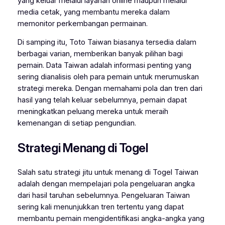
yang keluar melalui layanan online maupun melalui
media cetak, yang membantu mereka dalam
memonitor perkembangan permainan.
Di samping itu, Toto Taiwan biasanya tersedia dalam
berbagai varian, memberikan banyak pilihan bagi
pemain. Data Taiwan adalah informasi penting yang
sering dianalisis oleh para pemain untuk merumuskan
strategi mereka. Dengan memahami pola dan tren dari
hasil yang telah keluar sebelumnya, pemain dapat
meningkatkan peluang mereka untuk meraih
kemenangan di setiap pengundian.
Strategi Menang di Togel
Salah satu strategi jitu untuk menang di Togel Taiwan
adalah dengan mempelajari pola pengeluaran angka
dari hasil taruhan sebelumnya. Pengeluaran Taiwan
sering kali menunjukkan tren tertentu yang dapat
membantu pemain mengidentifikasi angka-angka yang