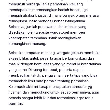
mengikuti berbagai jenis permainan. Peluang
mendapatkan memenangkan hadiah besar juga
menjadi atraksi khusus, di mana banyak orang merasa
terinspirasi untuk menggali keberuntungannya.
Selainnya, jumlah penawaran dan imbalan yang
disediakan oleh website wargatogel memberi
kesempatan tambahan untuk meningkatkan
kemungkinan menang.
Selain kesempatan menang, wargatogel pun membuka
aksesibilitas untuk peserta agar berkomunikasi dan
masuk dengan komunitas yang yg memiliki ketertarikan
yang sama. Di ruang tersebut, peserta dapat
membagikan taktik, pengalaman, serta tips yang bisa
menambah ilmu para pemain tentang permainan.
Kelompok aktif ini kerap menciptakan atmosfer yg
nyaman dan mendukung untuk setiap pemainnya, agar
pemain sangat lebih ikut dan termotivasi agar terus
bermain.