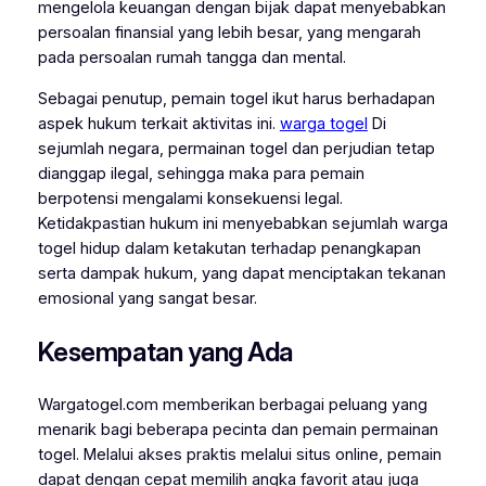
mengelola keuangan dengan bijak dapat menyebabkan
persoalan finansial yang lebih besar, yang mengarah
pada persoalan rumah tangga dan mental.
Sebagai penutup, pemain togel ikut harus berhadapan
aspek hukum terkait aktivitas ini.
warga togel
Di
sejumlah negara, permainan togel dan perjudian tetap
dianggap ilegal, sehingga maka para pemain
berpotensi mengalami konsekuensi legal.
Ketidakpastian hukum ini menyebabkan sejumlah warga
togel hidup dalam ketakutan terhadap penangkapan
serta dampak hukum, yang dapat menciptakan tekanan
emosional yang sangat besar.
Kesempatan yang Ada
Wargatogel.com memberikan berbagai peluang yang
menarik bagi beberapa pecinta dan pemain permainan
togel. Melalui akses praktis melalui situs online, pemain
dapat dengan cepat memilih angka favorit atau juga