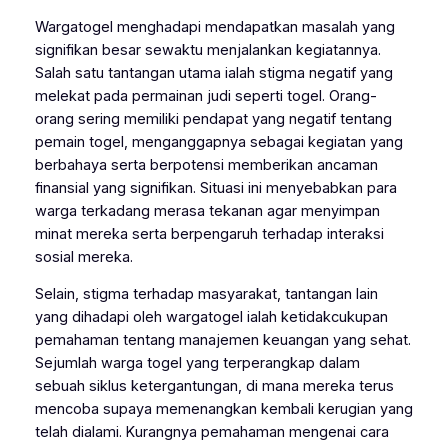
Wargatogel menghadapi mendapatkan masalah yang
signifikan besar sewaktu menjalankan kegiatannya.
Salah satu tantangan utama ialah stigma negatif yang
melekat pada permainan judi seperti togel. Orang-
orang sering memiliki pendapat yang negatif tentang
pemain togel, menganggapnya sebagai kegiatan yang
berbahaya serta berpotensi memberikan ancaman
finansial yang signifikan. Situasi ini menyebabkan para
warga terkadang merasa tekanan agar menyimpan
minat mereka serta berpengaruh terhadap interaksi
sosial mereka.
Selain, stigma terhadap masyarakat, tantangan lain
yang dihadapi oleh wargatogel ialah ketidakcukupan
pemahaman tentang manajemen keuangan yang sehat.
Sejumlah warga togel yang terperangkap dalam
sebuah siklus ketergantungan, di mana mereka terus
mencoba supaya memenangkan kembali kerugian yang
telah dialami. Kurangnya pemahaman mengenai cara