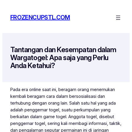
Skip
to
FROZENCUPSTL.COM
content
Tantangan dan Kesempatan dalam
Wargatogel: Apa saja yang Perlu
Anda Ketahui?
Pada era online saat ini, beragam orang menemukan
kembali beragam cara dalam bersosialisasi dan
terhubung dengan orang lain. Salah satu hal yang ada
adalah penggemar togel, suatu perkumpulan yang
berkaitan dalam game togel. Anggota togel, disebut
penggemar togel, sering kali membagi informasi, taktik,
dan pengalaman seputar permainan ini di jaringan