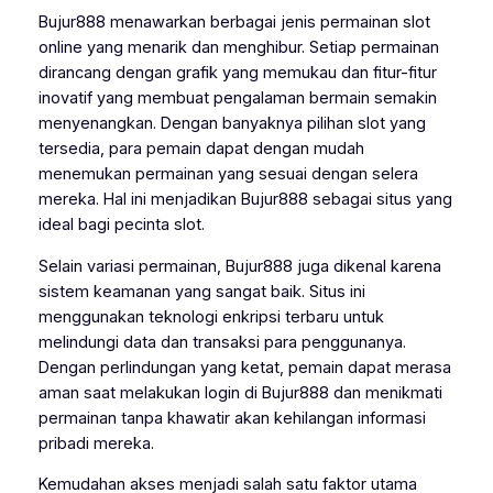
Bujur888 menawarkan berbagai jenis permainan slot
online yang menarik dan menghibur. Setiap permainan
dirancang dengan grafik yang memukau dan fitur-fitur
inovatif yang membuat pengalaman bermain semakin
menyenangkan. Dengan banyaknya pilihan slot yang
tersedia, para pemain dapat dengan mudah
menemukan permainan yang sesuai dengan selera
mereka. Hal ini menjadikan Bujur888 sebagai situs yang
ideal bagi pecinta slot.
Selain variasi permainan, Bujur888 juga dikenal karena
sistem keamanan yang sangat baik. Situs ini
menggunakan teknologi enkripsi terbaru untuk
melindungi data dan transaksi para penggunanya.
Dengan perlindungan yang ketat, pemain dapat merasa
aman saat melakukan login di Bujur888 dan menikmati
permainan tanpa khawatir akan kehilangan informasi
pribadi mereka.
Kemudahan akses menjadi salah satu faktor utama