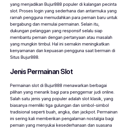
yang menjadikan Bujur888 populer di kalangan pecinta
slot. Proses login yang sederhana dan antarmuka yang
ramah pengguna memudahkan para pemain baru untuk
bergabung dan memulai permainan. Selain itu,
dukungan pelanggan yang responsif selalu siap
membantu pemain dengan pertanyaan atau masalah
yang mungkin timbul. Hal ini semakin meningkatkan
kenyamanan dan kepuasan pengguna saat bermain di
Situs Bujur888.
Jenis Permainan Slot
Permainan slot di Bujur888 menawarkan berbagai
pilihan yang menarik bagi para penggemar judi online.
Salah satu jenis yang populer adalah slot klasik, yang
biasanya memiliki tiga gulungan dan simbol-simbol
tradisional seperti buah, angka, dan jackpot. Permainan
ini sering kali memberikan pengalaman nostalgia bagi
pemain yang menyukai kesederhanaan dan suasana