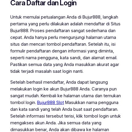
Cara Daftar dan Login
Untuk memulai petualangan Anda di Bujur888, langkah
pertama yang perlu dilakukan adalah mendaftar di Situs
Bujur888. Proses pendaftaran sangat sederhana dan
cepat. Anda hanya perlu mengunjungi halaman utama
situs dan mencari tombol pendaftaran. Setelah itu, isi
formulir pendaftaran dengan informasi yang diminta,
seperti nama pengguna, kata sandi, dan alamat email.
Pastikan semua data yang Anda masukkan akurat agar
tidak terjadi masalah saat login nanti.
Setelah berhasil mendaftar, Anda dapat langsung
melakukan login ke akun Bujur888 Anda. Caranya pun
sangat mudah. Kembali ke halaman utama dan temukan
tombol login.
Bujur888 Slot
Masukkan nama pengguna
dan kata sandi yang telah Anda buat saat pendaftaran.
Setelah informasi tersebut terisi, klik tombol login untuk
mengakses akun Anda. Jika semua data yang
dimasukkan benar, Anda akan dibawa ke halaman