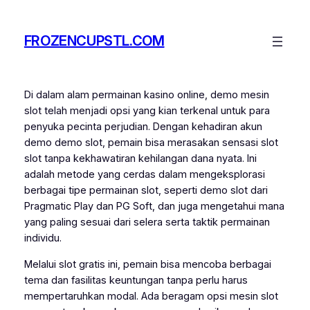
Skip
to
FROZENCUPSTL.COM
content
Di dalam alam permainan kasino online, demo mesin
slot telah menjadi opsi yang kian terkenal untuk para
penyuka pecinta perjudian. Dengan kehadiran akun
demo demo slot, pemain bisa merasakan sensasi slot
slot tanpa kekhawatiran kehilangan dana nyata. Ini
adalah metode yang cerdas dalam mengeksplorasi
berbagai tipe permainan slot, seperti demo slot dari
Pragmatic Play dan PG Soft, dan juga mengetahui mana
yang paling sesuai dari selera serta taktik permainan
individu.
Melalui slot gratis ini, pemain bisa mencoba berbagai
tema dan fasilitas keuntungan tanpa perlu harus
mempertaruhkan modal. Ada beragam opsi mesin slot