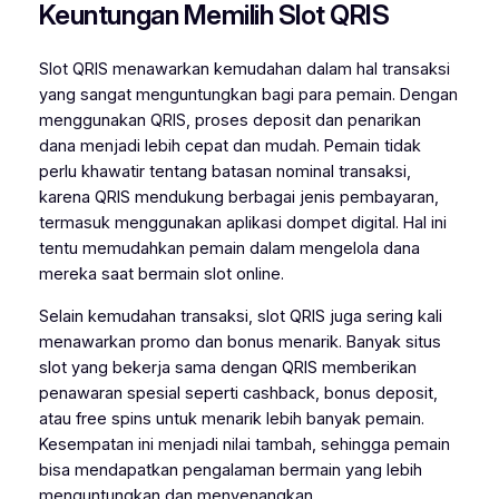
Keuntungan Memilih Slot QRIS
Slot QRIS menawarkan kemudahan dalam hal transaksi
yang sangat menguntungkan bagi para pemain. Dengan
menggunakan QRIS, proses deposit dan penarikan
dana menjadi lebih cepat dan mudah. Pemain tidak
perlu khawatir tentang batasan nominal transaksi,
karena QRIS mendukung berbagai jenis pembayaran,
termasuk menggunakan aplikasi dompet digital. Hal ini
tentu memudahkan pemain dalam mengelola dana
mereka saat bermain slot online.
Selain kemudahan transaksi, slot QRIS juga sering kali
menawarkan promo dan bonus menarik. Banyak situs
slot yang bekerja sama dengan QRIS memberikan
penawaran spesial seperti cashback, bonus deposit,
atau free spins untuk menarik lebih banyak pemain.
Kesempatan ini menjadi nilai tambah, sehingga pemain
bisa mendapatkan pengalaman bermain yang lebih
menguntungkan dan menyenangkan.