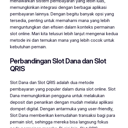
menawarkan sistem pembayaran yang lebih luas,
memungkinkan integrasi dengan berbagai aplikasi
pembayaran lainnya. Dengan begitu banyak opsi yang
tersedia, penting untuk memahami mana yang lebih
menguntungkan dan efisien dalam konteks permainan
slot online. Mari kita telusuri lebih lanjut mengenai kedua
metode ini dan temukan mana yang lebih cocok untuk
kebutuhan pemain.
Perbandingan Slot Dana dan Slot
QRIS
Slot Dana dan Slot QRIS adalah dua metode
pembayaran yang populer dalam dunia slot online. Slot
Dana memungkinkan pengguna untuk melakukan
deposit dan penarikan dengan mudah melalui aplikasi
dompet digital. Dengan antarmuka yang user-friendly,
Slot Dana memberikan kemudahan transaksi bagi para
pemain slot, sehingga mereka bisa langsung fokus