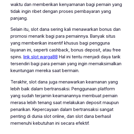
waktu dan memberikan kenyamanan bagi pemain yang
tidak ingin ribet dengan proses pembayaran yang
panjang.
Selain itu, slot dana sering kali menawarkan bonus dan
promosi menarik bagi para pemainnya. Banyak situs
yang memberikan insentif khusus bagi pengguna
layanan ini, seperti cashback, bonus deposit, atau free
spins.
link slot warga88
Hal ini tentu menjadi daya tarik
tersendiri bagi para pemain yang ingin memaksimalkan
keuntungan mereka saat bermain.
Terakhir, slot dana juga menawarkan keamanan yang
lebih baik dalam bertransaksi. Penggunaan platform
yang sudah terjamin keamanannya membuat pemain
merasa lebih tenang saat melakukan deposit maupun
penarikan. Kepercayaan dalam bertransaksi sangat
penting di dunia slot online, dan slot dana berhasil
memenuhi kebutuhan ini secara efektif.