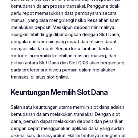
kemudahan dalam proses transaksi. Pengguna tidak
perlu repot memasukkan data pembayaran secara
manual, yang bisa mengurangi risiko kesalahan saat
melakukan deposit. Meskipun deposit minimalnya
mungkin lebih tinggi dibandingkan dengan Slot Dana,
pengalaman bermain yang cepat dan efisien dapat
menjadi nilai tambah. Secara keseluruhan, kedua
metode ini memiliki kelebihan masing-masing, dan
pilihan antara Slot Dana dan Slot QRIS akan bergantung
pada preferensi individu pemain dalam melakukan
transaksi di situs slot online.
Keuntungan Memilih Slot Dana
Salah satu keuntungan utama memilih slot dana adalah
kemudahan dalam melakukan transaksi. Dengan slot
dana, pemain dapat melakukan deposit dan penarikan
dengan cepat menggunakan aplikasi dana yang sudah
dikenal luas di masyarakat. Hal ini tentunya menghemat