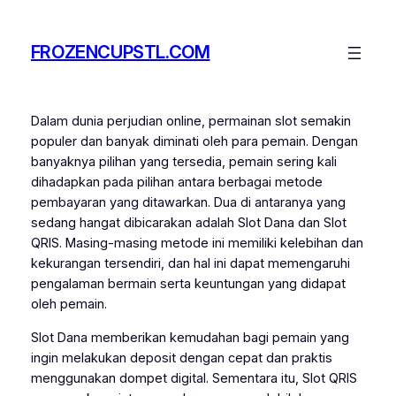
Skip
to
FROZENCUPSTL.COM
content
Dalam dunia perjudian online, permainan slot semakin
populer dan banyak diminati oleh para pemain. Dengan
banyaknya pilihan yang tersedia, pemain sering kali
dihadapkan pada pilihan antara berbagai metode
pembayaran yang ditawarkan. Dua di antaranya yang
sedang hangat dibicarakan adalah Slot Dana dan Slot
QRIS. Masing-masing metode ini memiliki kelebihan dan
kekurangan tersendiri, dan hal ini dapat memengaruhi
pengalaman bermain serta keuntungan yang didapat
oleh pemain.
Slot Dana memberikan kemudahan bagi pemain yang
ingin melakukan deposit dengan cepat dan praktis
menggunakan dompet digital. Sementara itu, Slot QRIS