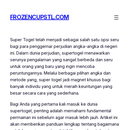
Skip
to
FROZENCUPSTL.COM
content
Super Togel telah menjadi sebagai salah satu opsi seru
bagi para penggemar perjudian angka-angka di negeri
ini. Dalam dunia perjudian, supertogel menawarkan
serunya pengalaman yang sangat berbeda dan seru
untuk orang yang baru yang ingin mencoba
peruntungannya. Melalui berbagai pilihan angka dan
metode yang, super togel jadi magnet khusus bagi
banyak individu yang untuk meraih keuntungan yang
besar secara cara yang sederhana.
Bagi Anda yang pertama kali masuk ke dunia
supertogel, penting adalah memahami fundamental
permainan ini sebelum agar masuk lebih jauh. Artikel ini
akan memberikan panduan lengkap tentang bagaimana