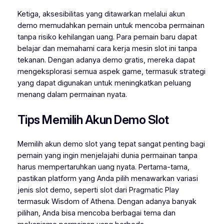
Ketiga, aksesibilitas yang ditawarkan melalui akun
demo memudahkan pemain untuk mencoba permainan
tanpa risiko kehilangan uang. Para pemain baru dapat
belajar dan memahami cara kerja mesin slot ini tanpa
tekanan. Dengan adanya demo gratis, mereka dapat
mengeksplorasi semua aspek game, termasuk strategi
yang dapat digunakan untuk meningkatkan peluang
menang dalam permainan nyata.
Tips Memilih Akun Demo Slot
Memilih akun demo slot yang tepat sangat penting bagi
pemain yang ingin menjelajahi dunia permainan tanpa
harus mempertaruhkan uang nyata. Pertama-tama,
pastikan platform yang Anda pilih menawarkan variasi
jenis slot demo, seperti slot dari Pragmatic Play
termasuk Wisdom of Athena. Dengan adanya banyak
pilihan, Anda bisa mencoba berbagai tema dan