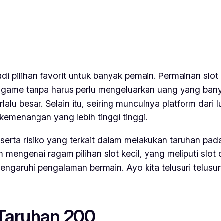
di pilihan favorit untuk banyak pemain. Permainan slot 
game tanpa harus perlu mengeluarkan uang yang banyak
alu besar. Selain itu, seiring munculnya platform dari
 kemenangan yang lebih tinggi tinggi.
serta risiko yang terkait dalam melakukan taruhan pad
m mengenai ragam pilihan slot kecil, yang meliputi slot
ngaruhi pengalaman bermain. Ayo kita telusuri telusuri
Taruhan 200