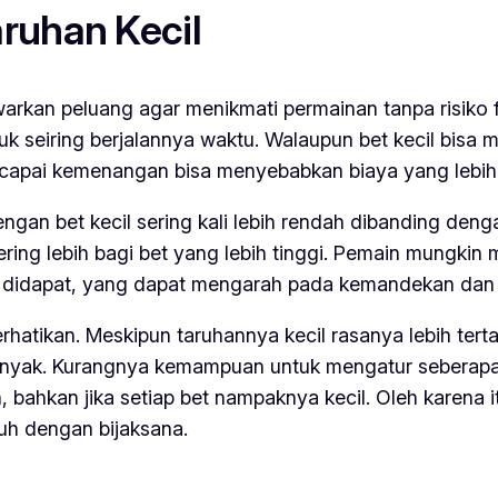
ruhan Kecil
rkan peluang agar menikmati permainan tanpa risiko fin
 seiring berjalannya waktu. Walaupun bet kecil bisa 
apai kemenangan bisa menyebabkan biaya yang lebih 
an bet kecil sering kali lebih rendah dibanding dengan 
ering lebih bagi bet yang lebih tinggi. Pemain mungkin 
 didapat, yang dapat mengarah pada kemandekan dan 
rhatikan. Meskipun taruhannya kecil rasanya lebih te
anyak. Kurangnya kemampuan untuk mengatur seberapa s
bahkan jika setiap bet nampaknya kecil. Oleh karena it
uh dengan bijaksana.