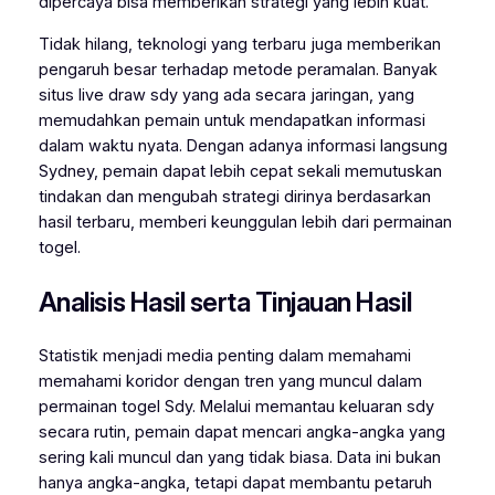
dipercaya bisa memberikan strategi yang lebih kuat.
Tidak hilang, teknologi yang terbaru juga memberikan
pengaruh besar terhadap metode peramalan. Banyak
situs live draw sdy yang ada secara jaringan, yang
memudahkan pemain untuk mendapatkan informasi
dalam waktu nyata. Dengan adanya informasi langsung
Sydney, pemain dapat lebih cepat sekali memutuskan
tindakan dan mengubah strategi dirinya berdasarkan
hasil terbaru, memberi keunggulan lebih dari permainan
togel.
Analisis Hasil serta Tinjauan Hasil
Statistik menjadi media penting dalam memahami
memahami koridor dengan tren yang muncul dalam
permainan togel Sdy. Melalui memantau keluaran sdy
secara rutin, pemain dapat mencari angka-angka yang
sering kali muncul dan yang tidak biasa. Data ini bukan
hanya angka-angka, tetapi dapat membantu petaruh