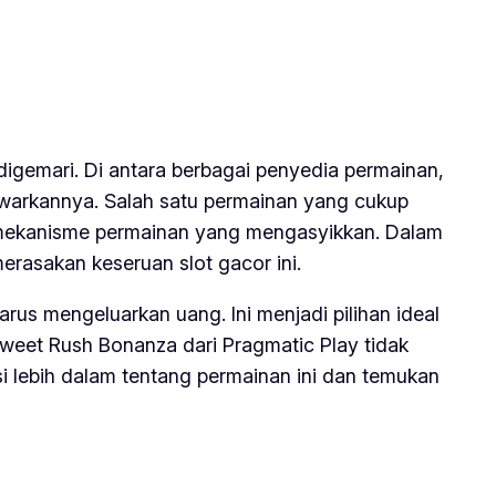
digemari. Di antara berbagai penyedia permainan,
awarkannya. Salah satu permainan yang cukup
 mekanisme permainan yang mengasyikkan. Dalam
erasakan keseruan slot gacor ini.
us mengeluarkan uang. Ini menjadi pilihan ideal
weet Rush Bonanza dari Pragmatic Play tidak
i lebih dalam tentang permainan ini dan temukan