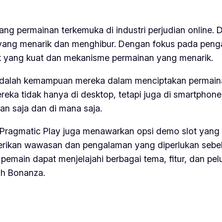
ng permainan terkemuka di industri perjudian online. 
t yang menarik dan menghibur. Dengan fokus pada pe
rik yang kuat dan mekanisme permainan yang menarik.
y adalah kemampuan mereka dalam menciptakan permain
a tidak hanya di desktop, tetapi juga di smartphone da
an saja dan di mana saja.
, Pragmatic Play juga menawarkan opsi demo slot ya
erikan wawasan dan pengalaman yang diperlukan sebe
pemain dapat menjelajahi berbagai tema, fitur, dan p
sh Bonanza.