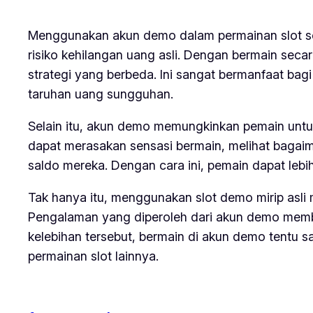
Menggunakan akun demo dalam permainan slot se
risiko kehilangan uang asli. Dengan bermain se
strategi yang berbeda. Ini sangat bermanfaat ba
taruhan uang sungguhan.
Selain itu, akun demo memungkinkan pemain untu
dapat merasakan sensasi bermain, melihat bagai
saldo mereka. Dengan cara ini, pemain dapat le
Tak hanya itu, menggunakan slot demo mirip asl
Pengalaman yang diperoleh dari akun demo memb
kelebihan tersebut, bermain di akun demo tentu 
permainan slot lainnya.