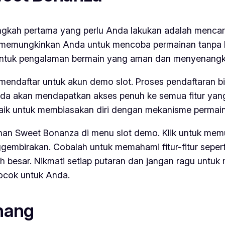
ngkah pertama yang perlu Anda lakukan adalah mencar
g memungkinkan Anda untuk mencoba permainan tanpa h
ik untuk pengalaman bermain yang aman dan menyenangk
 mendaftar untuk akun demo slot. Proses pendaftaran
da akan mendapatkan akses penuh ke semua fitur yang
 baik untuk membiasakan diri dengan mekanisme perma
inan Sweet Bonanza di menu slot demo. Klik untuk mem
embirakan. Cobalah untuk memahami fitur-fitur seper
besar. Nikmati setiap putaran dan jangan ragu untuk
ocok untuk Anda.
nang