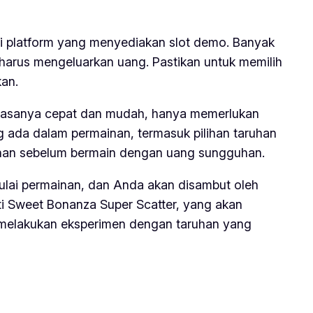
i platform yang menyediakan slot demo. Banyak
arus mengeluarkan uang. Pastikan untuk memilih
an.
 biasanya cepat dan mudah, hanya memerlukan
 ada dalam permainan, termasuk pilihan taruhan
inan sebelum bermain dengan uang sungguhan.
ulai permainan, dan Anda akan disambut oleh
ti Sweet Bonanza Super Scatter, yang akan
 melakukan eksperimen dengan taruhan yang