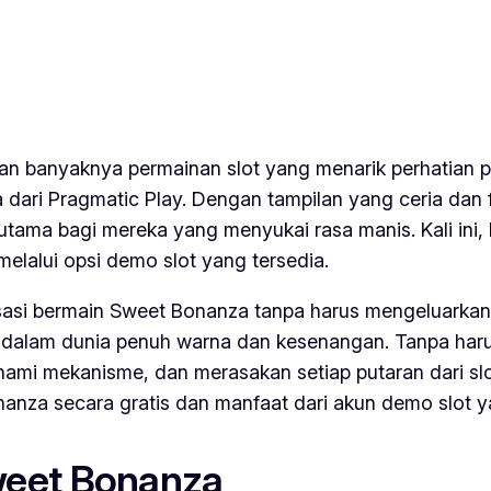
n banyaknya permainan slot yang menarik perhatian pa
 dari Pragmatic Play. Dengan tampilan yang ceria dan
tama bagi mereka yang menyukai rasa manis. Kali ini
melalui opsi demo slot yang tersedia.
nsasi bermain Sweet Bonanza tanpa harus mengeluarka
dalam dunia penuh warna dan kesenangan. Tanpa harus
mi mekanisme, dan merasakan setiap putaran dari slot
onanza secara gratis dan manfaat dari akun demo slot 
weet Bonanza