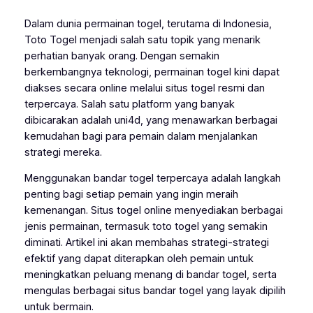
Dalam dunia permainan togel, terutama di Indonesia,
Toto Togel menjadi salah satu topik yang menarik
perhatian banyak orang. Dengan semakin
berkembangnya teknologi, permainan togel kini dapat
diakses secara online melalui situs togel resmi dan
terpercaya. Salah satu platform yang banyak
dibicarakan adalah uni4d, yang menawarkan berbagai
kemudahan bagi para pemain dalam menjalankan
strategi mereka.
Menggunakan bandar togel terpercaya adalah langkah
penting bagi setiap pemain yang ingin meraih
kemenangan. Situs togel online menyediakan berbagai
jenis permainan, termasuk toto togel yang semakin
diminati. Artikel ini akan membahas strategi-strategi
efektif yang dapat diterapkan oleh pemain untuk
meningkatkan peluang menang di bandar togel, serta
mengulas berbagai situs bandar togel yang layak dipilih
untuk bermain.