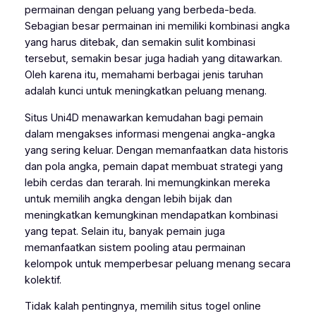
permainan dengan peluang yang berbeda-beda.
Sebagian besar permainan ini memiliki kombinasi angka
yang harus ditebak, dan semakin sulit kombinasi
tersebut, semakin besar juga hadiah yang ditawarkan.
Oleh karena itu, memahami berbagai jenis taruhan
adalah kunci untuk meningkatkan peluang menang.
Situs Uni4D menawarkan kemudahan bagi pemain
dalam mengakses informasi mengenai angka-angka
yang sering keluar. Dengan memanfaatkan data historis
dan pola angka, pemain dapat membuat strategi yang
lebih cerdas dan terarah. Ini memungkinkan mereka
untuk memilih angka dengan lebih bijak dan
meningkatkan kemungkinan mendapatkan kombinasi
yang tepat. Selain itu, banyak pemain juga
memanfaatkan sistem pooling atau permainan
kelompok untuk memperbesar peluang menang secara
kolektif.
Tidak kalah pentingnya, memilih situs togel online