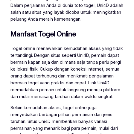
Dalam perjalanan Anda di dunia toto togel, Uni4D adalah
salah satu situs yang layak dicoba untuk meningkatkan
peluang Anda meraih kemenangan.
Manfaat Togel Online
Togel online menawarkan kemudahan akses yang tidak
tertandingi. Dengan situs seperti Uni4D, pemain dapat
bermain kapan saja dan di mana saja tanpa perlu pergi
ke lokasi fisik. Cukup dengan koneksi internet, semua
orang dapat terhubung dan menikmati pengalaman
bermain togel yang praktis dan cepat. Link Uni4D
memudahkan pemain untuk langsung menuju platform
dan mulai memasang taruhan dalam waktu singkat.
Selain kemudahan akses, togel online juga
menyediakan berbagai pilihan permainan dan jenis
taruhan. Situs Uni4D memberikan banyak variasi
permainan yang menarik bagi para pemain, mulai dari