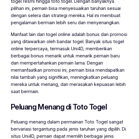
togel resmi hingga toto togel. Dengan banyaknya
pilihan ini, pemain bisa menyesuaikan taruhan sesuai
dengan selera dan strategi mereka. Hal ini membuat
pengalaman bermain lebih seru dan menyenangkan.
Manfaat lain dari togel online adalah bonus dan promosi
yang ditawarkan oleh bandar togel. Banyak situs togel
online terpercaya, termasuk Uni4D, memberikan
berbagai bonus menarik untuk menarik pemain baru
dan mempertahankan pemain lama. Dengan
memanfaatkan promosi ini, pemain bisa mendapatkan
nilai tambah yang signifikan, meningkatkan peluang
mereka untuk menang, dan merasakan kepuasan lebih
saat bermain.
Peluang Menang di Toto Togel
Peluang menang dalam permainan Toto Togel sangat
bervariasi tergantung pada jenis taruhan yang dipilih. Di
situs Uni4D, pemain dapat memilih berbagai jenis