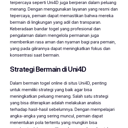
terpercaya seperti Uni4D juga berperan dalam peluang
menang. Dengan menggunakan layanan yang resmi dan
tepercaya, pemain dapat memastikan bahwa mereka
bermain di lingkungan yang adil dan transparan.
Keberadaan bandar togel yang profesional dan
pengalaman dalam mengelola permainan juga
memberikan rasa aman dan nyaman bagi para pemain,
yang pada gilirannya dapat meningkatkan fokus dan
konsentrasi saat bermain.
Strategi Bermain di Uni4D
Dalam bermain togel online di situs Uni4D, penting
untuk memiliki strategi yang baik agar bisa
meningkatkan peluang menang. Salah satu strategi
yang bisa diterapkan adalah melakukan analisis
terhadap hasil-hasil sebelumnya. Dengan mempelajari
angka-angka yang sering muncul, pemain dapat
menentukan pola tertentu yang mungkin bisa