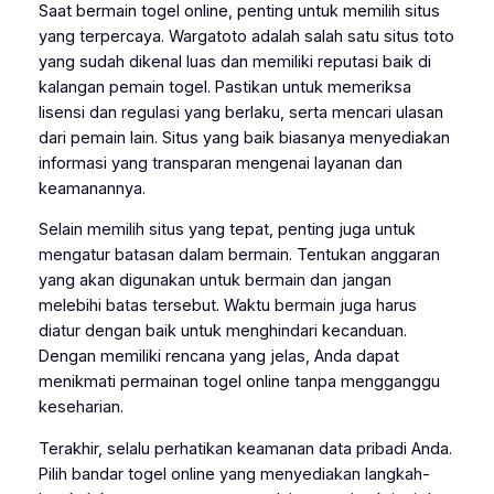
Saat bermain togel online, penting untuk memilih situs
yang terpercaya. Wargatoto adalah salah satu situs toto
yang sudah dikenal luas dan memiliki reputasi baik di
kalangan pemain togel. Pastikan untuk memeriksa
lisensi dan regulasi yang berlaku, serta mencari ulasan
dari pemain lain. Situs yang baik biasanya menyediakan
informasi yang transparan mengenai layanan dan
keamanannya.
Selain memilih situs yang tepat, penting juga untuk
mengatur batasan dalam bermain. Tentukan anggaran
yang akan digunakan untuk bermain dan jangan
melebihi batas tersebut. Waktu bermain juga harus
diatur dengan baik untuk menghindari kecanduan.
Dengan memiliki rencana yang jelas, Anda dapat
menikmati permainan togel online tanpa mengganggu
keseharian.
Terakhir, selalu perhatikan keamanan data pribadi Anda.
Pilih bandar togel online yang menyediakan langkah-