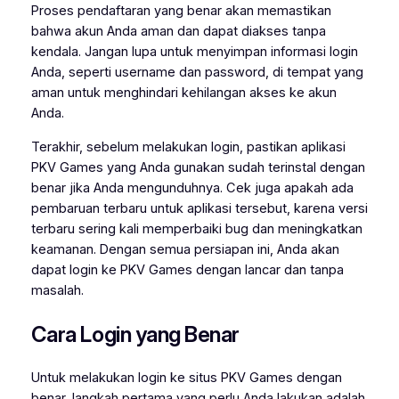
Proses pendaftaran yang benar akan memastikan
bahwa akun Anda aman dan dapat diakses tanpa
kendala. Jangan lupa untuk menyimpan informasi login
Anda, seperti username dan password, di tempat yang
aman untuk menghindari kehilangan akses ke akun
Anda.
Terakhir, sebelum melakukan login, pastikan aplikasi
PKV Games yang Anda gunakan sudah terinstal dengan
benar jika Anda mengunduhnya. Cek juga apakah ada
pembaruan terbaru untuk aplikasi tersebut, karena versi
terbaru sering kali memperbaiki bug dan meningkatkan
keamanan. Dengan semua persiapan ini, Anda akan
dapat login ke PKV Games dengan lancar dan tanpa
masalah.
Cara Login yang Benar
Untuk melakukan login ke situs PKV Games dengan
benar, langkah pertama yang perlu Anda lakukan adalah