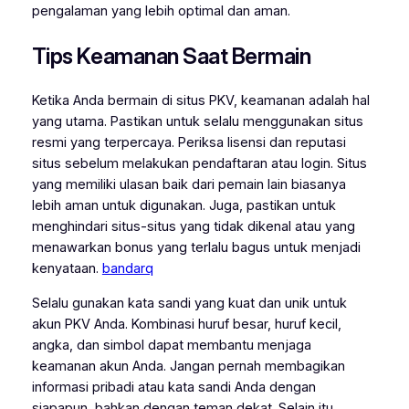
pengalaman yang lebih optimal dan aman.
Tips Keamanan Saat Bermain
Ketika Anda bermain di situs PKV, keamanan adalah hal
yang utama. Pastikan untuk selalu menggunakan situs
resmi yang terpercaya. Periksa lisensi dan reputasi
situs sebelum melakukan pendaftaran atau login. Situs
yang memiliki ulasan baik dari pemain lain biasanya
lebih aman untuk digunakan. Juga, pastikan untuk
menghindari situs-situs yang tidak dikenal atau yang
menawarkan bonus yang terlalu bagus untuk menjadi
kenyataan.
bandarq
Selalu gunakan kata sandi yang kuat dan unik untuk
akun PKV Anda. Kombinasi huruf besar, huruf kecil,
angka, dan simbol dapat membantu menjaga
keamanan akun Anda. Jangan pernah membagikan
informasi pribadi atau kata sandi Anda dengan
siapapun, bahkan dengan teman dekat. Selain itu,