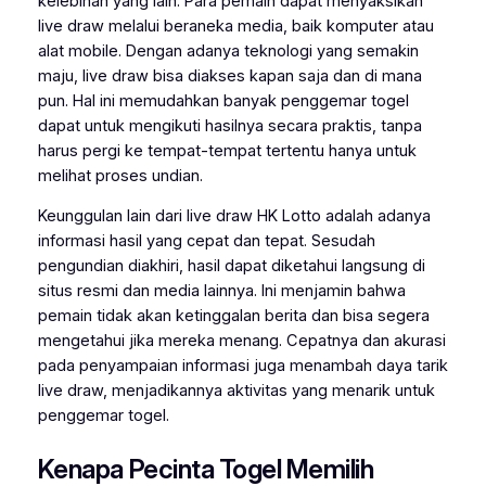
kelebihan yang lain. Para pemain dapat menyaksikan
live draw melalui beraneka media, baik komputer atau
alat mobile. Dengan adanya teknologi yang semakin
maju, live draw bisa diakses kapan saja dan di mana
pun. Hal ini memudahkan banyak penggemar togel
dapat untuk mengikuti hasilnya secara praktis, tanpa
harus pergi ke tempat-tempat tertentu hanya untuk
melihat proses undian.
Keunggulan lain dari live draw HK Lotto adalah adanya
informasi hasil yang cepat dan tepat. Sesudah
pengundian diakhiri, hasil dapat diketahui langsung di
situs resmi dan media lainnya. Ini menjamin bahwa
pemain tidak akan ketinggalan berita dan bisa segera
mengetahui jika mereka menang. Cepatnya dan akurasi
pada penyampaian informasi juga menambah daya tarik
live draw, menjadikannya aktivitas yang menarik untuk
penggemar togel.
Kenapa Pecinta Togel Memilih