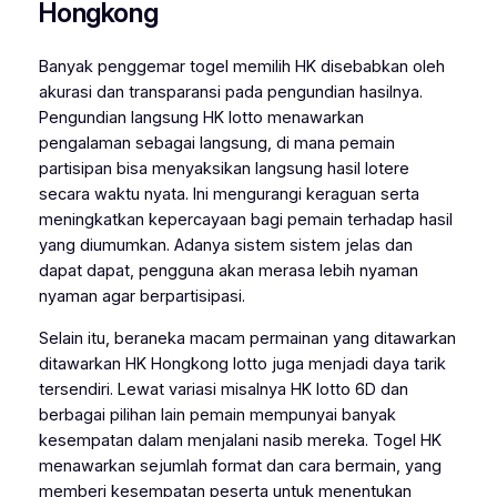
Hongkong
Banyak penggemar togel memilih HK disebabkan oleh
akurasi dan transparansi pada pengundian hasilnya.
Pengundian langsung HK lotto menawarkan
pengalaman sebagai langsung, di mana pemain
partisipan bisa menyaksikan langsung hasil lotere
secara waktu nyata. Ini mengurangi keraguan serta
meningkatkan kepercayaan bagi pemain terhadap hasil
yang diumumkan. Adanya sistem sistem jelas dan
dapat dapat, pengguna akan merasa lebih nyaman
nyaman agar berpartisipasi.
Selain itu, beraneka macam permainan yang ditawarkan
ditawarkan HK Hongkong lotto juga menjadi daya tarik
tersendiri. Lewat variasi misalnya HK lotto 6D dan
berbagai pilihan lain pemain mempunyai banyak
kesempatan dalam menjalani nasib mereka. Togel HK
menawarkan sejumlah format dan cara bermain, yang
memberi kesempatan peserta untuk menentukan