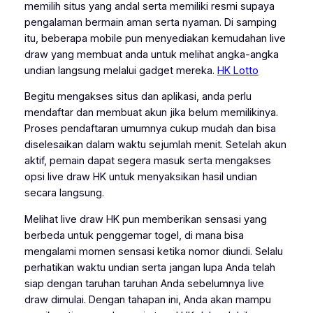
memilih situs yang andal serta memiliki resmi supaya
pengalaman bermain aman serta nyaman. Di samping
itu, beberapa mobile pun menyediakan kemudahan live
draw yang membuat anda untuk melihat angka-angka
undian langsung melalui gadget mereka.
HK Lotto
Begitu mengakses situs dan aplikasi, anda perlu
mendaftar dan membuat akun jika belum memilikinya.
Proses pendaftaran umumnya cukup mudah dan bisa
diselesaikan dalam waktu sejumlah menit. Setelah akun
aktif, pemain dapat segera masuk serta mengakses
opsi live draw HK untuk menyaksikan hasil undian
secara langsung.
Melihat live draw HK pun memberikan sensasi yang
berbeda untuk penggemar togel, di mana bisa
mengalami momen sensasi ketika nomor diundi. Selalu
perhatikan waktu undian serta jangan lupa Anda telah
siap dengan taruhan taruhan Anda sebelumnya live
draw dimulai. Dengan tahapan ini, Anda akan mampu