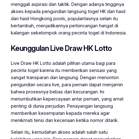
menggali aspirasi dan taktik. Dengan adanya tingginya
akses kepada pengundian langsung togel HK dan hasil
dari hasil Hongkong pools, popularitasnya selain itu
bertambah, menjadikannya perbincangan hangat di
kalangan sekelompok orang pecinta togel di Indonesia.
Keunggulan Live Draw HK Lotto
Live Draw HK Lotto adalah pilihan utama bagi para
pecinta togel karena itu memberikan sensasi yang
sangat transparan dan langsung. Dengan menonton
pengundian secara live, para pemain dapat menjamin
bahwa prosesnya bebas dari kecurangan. Ini
menumbuhkan kepercayaan antar pemain, yang amat
penting di dunia perjudian. Penayangan langsung
memberikan kesempatan kepada mereka agar
menikmati tensi dan keceriaan ketika nomor ditarik.
Selain itu, kemudahan akses adalah salah satu