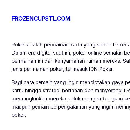
Skip
to
FROZENCUPSTL.COM
content
Poker adalah permainan kartu yang sudah terkenal 
Dalam era digital saat ini, poker online semaki
permainan ini dari kenyamanan rumah mereka. Sa
jenis permainan poker, termasuk IDN Poker.
Bagi para pemain yang ingin menciptakan gaya pe
kartu hingga strategi bertahan dan menyerang. D
memungkinkan mereka untuk mengembangkan kemam
maupun pemain berpengalaman yang ingin mening
poker.