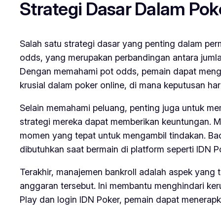
Strategi Dasar Dalam Pok
Salah satu strategi dasar yang penting dalam p
odds, yang merupakan perbandingan antara jumla
Dengan memahami pot odds, pemain dapat mengamb
krusial dalam poker online, di mana keputusan ha
Selain memahami peluang, penting juga untuk m
strategi mereka dapat memberikan keuntungan. Mi
momen yang tepat untuk mengambil tindakan. Baca
dibutuhkan saat bermain di platform seperti IDN P
Terakhir, manajemen bankroll adalah aspek yang t
anggaran tersebut. Ini membantu menghindari ker
Play dan login IDN Poker, pemain dapat menerapk