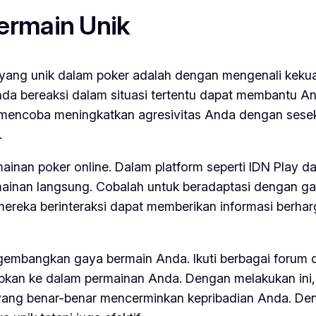
ermain Unik
yang unik dalam poker adalah dengan mengenali kekuat
a bereaksi dalam situasi tertentu dapat membantu And
sa mencoba meningkatkan agresivitas Anda dengan sese
.
inan poker online. Dalam platform seperti IDN Play da
ainan langsung. Cobalah untuk beradaptasi dengan g
mereka berinteraksi dapat memberikan informasi berhar
ngembangkan gaya bermain Anda. Ikuti berbagai forum di
 terapkan ke dalam permainan Anda. Dengan melakukan 
 yang benar-benar mencerminkan kepribadian Anda. D