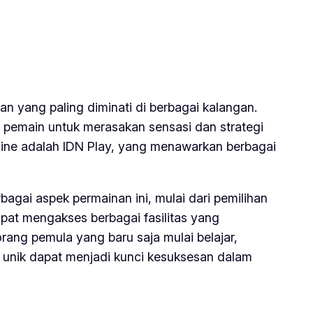
an yang paling diminati di berbagai kalangan.
k pemain untuk merasakan sensasi dan strategi
line adalah IDN Play, yang menawarkan berbagai
gai aspek permainan ini, mulai dari pemilihan
pat mengakses berbagai fasilitas yang
g pemula yang baru saja mulai belajar,
unik dapat menjadi kunci kesuksesan dalam