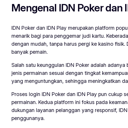
Mengenal IDN Poker dan 
IDN Poker dan IDN Play merupakan platform popul
menarik bagi para penggemar judi kartu. Kebera
dengan mudah, tanpa harus pergi ke kasino fisik. 
banyak pemain.
Salah satu keunggulan IDN Poker adalah adanya b
jenis permainan sesuai dengan tingkat kemampuan
yang menguntungkan, sehingga meningkatkan daya 
Proses login IDN Poker dan IDN Play pun cukup s
permainan. Kedua platform ini fokus pada keaman
dukungan layanan pelanggan yang responsif, ID
penggunanya.