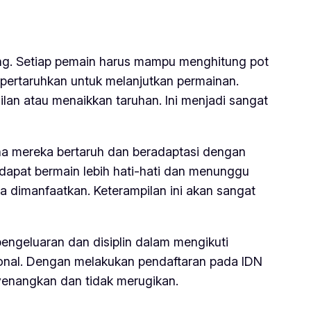
ang. Setiap pemain harus mampu menghitung pot
pertaruhkan untuk melanjutkan permainan.
an atau menaikkan taruhan. Ini menjadi sangat
a mereka bertaruh dan beradaptasi dengan
dapat bermain lebih hati-hati dan menunggu
 dimanfaatkan. Keterampilan ini akan sangat
engeluaran dan disiplin dalam mengikuti
ional. Dengan melakukan pendaftaran pada IDN
yenangkan dan tidak merugikan.