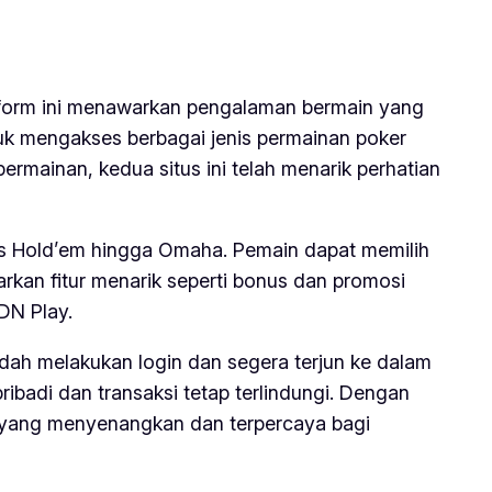
atform ini menawarkan pengalaman bermain yang
uk mengakses berbagai jenis permainan poker
ermainan, kedua situs ini telah menarik perhatian
xas Hold’em hingga Omaha. Pemain dapat memilih
kan fitur menarik seperti bonus dan promosi
DN Play.
dah melakukan login dan segera terjun ke dalam
badi dan transaksi tetap terlindungi. Dengan
 yang menyenangkan dan terpercaya bagi