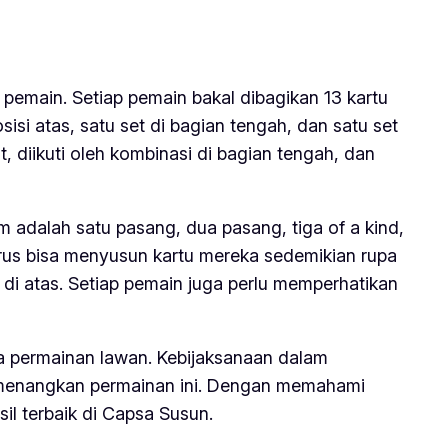
emain. Setiap pemain bakal dibagikan 13 kartu
isi atas, satu set di bagian tengah, dan satu set
diikuti oleh kombinasi di bagian tengah, dan
adalah satu pasang, dua pasang, tiga of a kind,
arus bisa menyusun kartu mereka sedemikian rupa
ng di atas. Setiap pemain juga perlu memperhatikan
ca permainan lawan. Kebijaksanaan dalam
emenangkan permainan ini. Dengan memahami
il terbaik di Capsa Susun.