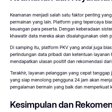
Keamanan menjadi salah satu faktor penting yan
permainan yang lain. Platform yang tepercaya bia
keuangan para peserta. Dengan keberadaan siste
khawatir data mereka akan disalahgunakan oleh pi
Di samping itu, platform PKV yang andal juga bia
perlindungan data pribadi dan ketentuan layanan 
mendapatkan ulasan positif dan rekomendasi dari
Terakhir, layanan pelanggan yang cepat tanggap 
yang siap menolong pengguna 24 jam akan menjam
pengalaman bermain yang baik dan memperkuat k
Kesimpulan dan Rekomen