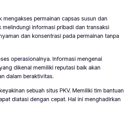
tuk mengakses permainan capsas susun dan
melindungi informasi pribadi dan transaksi
 nyaman dan konsentrasi pada permainan tanpa
roses operasionalnya. Informasi mengenai
ang dikenal memiliki reputasi baik akan
n dalam beraktivitas.
eyakinan sebuah situs PKV. Memiliki tim bantuan
at diatasi dengan cepat. Hal ini menghadirkan