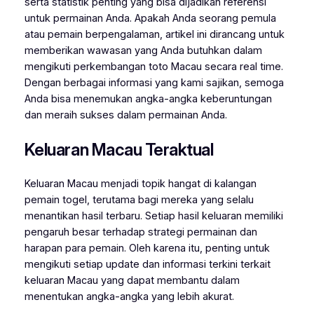
serta statistik penting yang bisa dijadikan referensi
untuk permainan Anda. Apakah Anda seorang pemula
atau pemain berpengalaman, artikel ini dirancang untuk
memberikan wawasan yang Anda butuhkan dalam
mengikuti perkembangan toto Macau secara real time.
Dengan berbagai informasi yang kami sajikan, semoga
Anda bisa menemukan angka-angka keberuntungan
dan meraih sukses dalam permainan Anda.
Keluaran Macau Teraktual
Keluaran Macau menjadi topik hangat di kalangan
pemain togel, terutama bagi mereka yang selalu
menantikan hasil terbaru. Setiap hasil keluaran memiliki
pengaruh besar terhadap strategi permainan dan
harapan para pemain. Oleh karena itu, penting untuk
mengikuti setiap update dan informasi terkini terkait
keluaran Macau yang dapat membantu dalam
menentukan angka-angka yang lebih akurat.