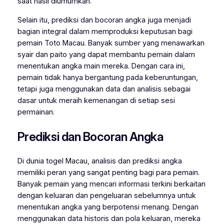
saat hasil diumumkan.
Selain itu, prediksi dan bocoran angka juga menjadi
bagian integral dalam memproduksi keputusan bagi
pemain Toto Macau. Banyak sumber yang menawarkan
syair dan paito yang dapat membantu pemain dalam
menentukan angka main mereka. Dengan cara ini,
pemain tidak hanya bergantung pada keberuntungan,
tetapi juga menggunakan data dan analisis sebagai
dasar untuk meraih kemenangan di setiap sesi
permainan.
Prediksi dan Bocoran Angka
Di dunia togel Macau, analisis dan prediksi angka
memiliki peran yang sangat penting bagi para pemain.
Banyak pemain yang mencari informasi terkini berkaitan
dengan keluaran dan pengeluaran sebelumnya untuk
menentukan angka yang berpotensi menang. Dengan
menggunakan data historis dan pola keluaran, mereka