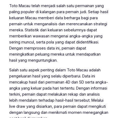
Toto Macau telah menjadi salah satu permainan yang
paling populer di kalangan para pemain judi. Setiap hasil
keluaran Macau memberi data berharga bagi para
pemain untuk menganalisis dan merencanakan strategi
mereka. Statistik dari keluaran sebelumnya dapat
memberikan wawasan mengenai angka-angka yang
sering muncul, serta pola yang dapat diidentifikasi.
Dengan memproses data ini, pemain dapat
meningkatkan peluang mereka untuk mendapatkan
hasil yang menguntungkan.
Salah satu aspek penting dalam Toto Macau adalah
pengeluaran hasil yang selalu diperbarui. Data ini
mencakup hasil dari permainan 4D dan 5D serta angka-
angka yang keluar pada hari tertentu. Dengan informasi
terkini, pemain dapat melakukan rekap dan analisis
lebih mendalam terhadap hasil-hasil tersebut. Melalui
live draw yang disiarkan, para pemain dapat mengikuti
dengan langsung dan menikmati momen menegangkan